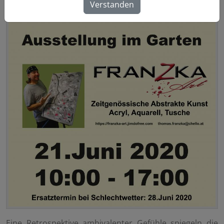
Verstanden
zurück zu EVENTS
Eine Re­tro­spek­ti­ve am­bi­va­len­ter Ge­füh­le spie­geln die