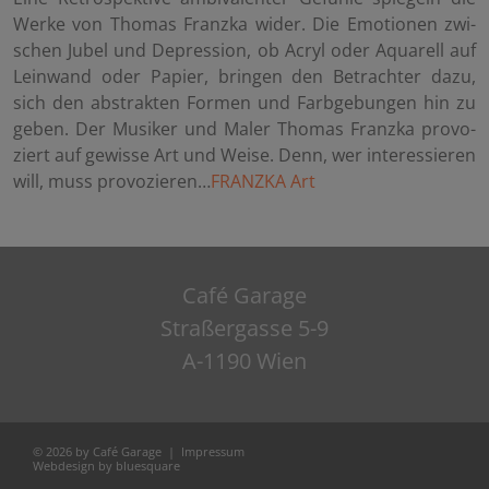
Werke von Tho­mas Franz­ka wider. Die Emo­tio­nen zwi­
schen Jubel und De­pres­si­on, ob Acryl oder Aqua­rell auf
Lein­wand oder Pa­pier, brin­gen den Be­trach­ter dazu,
sich den abs­trak­ten For­men und Farb­ge­bun­gen hin zu
geben. Der Mu­si­ker und Maler Tho­mas Franz­ka pro­vo­
ziert auf ge­wis­se Art und Weise. Denn, wer in­ter­es­sie­ren
will, muss pro­vo­zie­ren…
FRANZ­KA Art
Café Garage
Straßergasse 5-9
A-1190 Wien
© 2026 by Café Garage |
Impressum
Webdesign by bluesquare